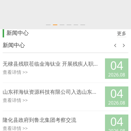
04
完成试验并放大设计。
完成试验并放大设计。
山东鲁北海生生物有限公司 开展7月份安全生产综合大检查
查看详情 >>
2026.08
新闻中心
04
更多
以考促学强本领，以评促安筑防线 海生生物组织一线职工参加安全设备专项考核
查看详情 >>
新闻中心
2026.08
04
无棣县残联莅临金海钛业 开展残疾人职工慰问及就业工作专项检查
查看详情 >>
2026.08
04
山东祥海钛资源科技有限公司入选山东工信厅 2026年度省级重点行业能效“领跑者”名单
查看详情 >>
2026.08
04
隆化县政府到鲁北集团考察交流
查看详情 >>
2026.08