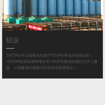
04
无棣县残联莅临金海钛业 开展残疾人职工慰问及就业工作专项检查
查看详情 >>
2026.08
锂电池新材料
钛业
铝业
磷业
热电联产
海洋科技
锂电池新材料
钛业
04
山东祥海钛资源科技有限公司入选山东工信厅 2026年度省级重点行业能效“领跑者”名单
查看详情 >>
金海钛业15万吨金红石型钛白粉满负荷运行；鲁北钛业
金海钛业15万吨金红石型钛白粉满负荷运行；鲁北钛业
2026.08
与杭州锦江集团有限公司、成都云津能源科技有限公司
100万吨/年冶金氧化铝联产50万吨/年化学品铝运行；
“15.20.30”工程1996年开工建设，1999年投产，历经10
2009年与大唐山东发电有限公司组建合资公司，运营鲁
鲁北盐化占地30万亩，初级卤养殖实现了15万亩地粗养
与杭州锦江集团有限公司、成都云津能源科技有限公司
10万吨金红石型钛白粉搬迁入园改造中；祥海钛业6万吨
10万吨金红石型钛白粉搬迁入园改造中；祥海钛业6万吨
合资合作建设年产3万吨磷酸铁锂正极材料联产3万吨磷
100万吨铝基新材料项目和100万吨氧化铝项目已开工建
年技改挖潜达产“30.40.60”。研发成功含硫固液废弃物协
北生态电厂2×330MW热电机组。2012年新建2×420t/h
+10万m2工厂化养殖，中级卤提溴联产溴系列有机颜料
合资合作建设年产3万吨磷酸铁锂正极材料联产3万吨磷
氯化法钛白粉在建；祥海钛业36万吨氯化法二期工程开
氯化法钛白粉在建；祥海钛业36万吨氯化法二期工程开
04
隆化县政府到鲁北集团考察交流
酸铁项目，一期5000吨/年磷酸铁锂项目已于2019年9月
设。计划建成全国最大的化学品铝基地之一。
同处置技术，成功实现盐石膏、磷石膏、钛石膏、天然
供热中心配套200MW余热发电。海水冷却、海水淡化、
1万吨；饱和卤盐碱联产，制盐100万吨，烧碱30万吨，
酸铁项目，一期5000吨/年磷酸铁锂项目已于2019年9月
展前期中。近5年，钛白粉年产能61万吨。
展前期中。近5年，钛白粉年产能61万吨。
查看详情 >>
投产。采用硫酸法工艺，建设的金海湾锂业年产2万吨碳
石膏、脱硫石膏、钛白废酸、烷基化废酸的协同处置。
余热发电、粉煤灰渣用于生产水泥，实现综合利用。
正在发展海洋制药和苦卤综合利用，规划发展风光渔藻
投产。采用硫酸法工艺，建设的金海湾锂业年产2万吨碳
2026.08
酸锂项目于2019年10月投产。2019年创建了鲁北国际新
是目前世界上规模最大、技术先进、实现长周期连续运
互补新能源基地。
酸锂项目于2019年10月投产。2019年创建了鲁北国际新
材料研究院，引进高层次人才博士、专家、教授8人。主
转的工业石膏制硫酸和水泥装置。
材料研究院，引进高层次人才博士、专家、教授8人。主
04
热力公司圆满完成市发改委安全生产大检查督导迎检工作
要研究开发磷酸铁锂、钛酸锂、三元材料前驱体、镍钴
要研究开发磷酸铁锂、钛酸锂、三元材料前驱体、镍钴
查看详情 >>
2026.08
锰三元材料、电解液、锂电池回收、锂资源等。与北京
锰三元材料、电解液、锂电池回收、锂资源等。与北京
航空航天大学合资合作的高性能铝锂合金新材料项目已
航空航天大学合资合作的高性能铝锂合金新材料项目已