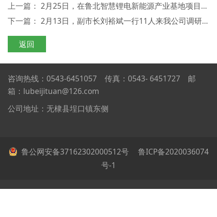
上一篇：
2月25日，在鲁北智慧锂电新能源产业基地项目施工现场，举行了全市2022年春季重大项目集中开工活动。市委书记宋永祥宣布重大项目集中开工；无棣县委书记郑振亮在主会场汇报开工项目情况。集团党委书记、董事长吕天宝等公司领导参加活动。
下一篇：
2月13日，副市长刘裕斌一行11人来我公司调研锂电新能源产业发展情况。县领导郑振亮、王涛、刘海青、刘豪德、赵吉义陪同。
返回
咨询热线：0543-6451057 传真：0543- 6451727 邮
箱：lubeijituan@126.com
公司地址：无棣县埕口镇东侧
鲁公网安备37162302000512号
鲁ICP备2020036074
号-1