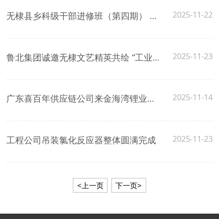
2025-11-22
无棣县乡科级干部进修班（第四期） 莅临鲁北集团参观指导
2025-11-23
鲁北集团诚邀无棣文艺精英共绘 “工业与文艺交响曲”
2025-11-14
广东喜百年供应链公司来金海湾锂业交流洽谈
2025-11-23
工程公司吊装氯化反应器整体圆满完成
<上一页
下一页>