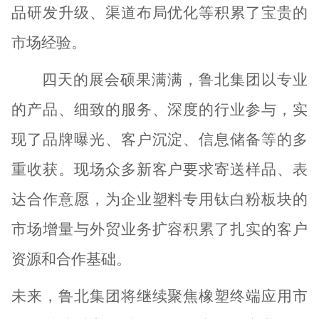
品研发升级、渠道布局优化
等
积累了
宝贵
的
市场
经验
。
四天的展会硕果满满，鲁北
集团
以专业
的产品、细致的服务、深度的行业参与，实
现了品牌曝光、客户沉淀、信息储备
等
的多
重收获。现场众多新客户
要求寄送
样品、表
达合作意愿，
为企业塑料专用钛白粉板块的
市场增量与外贸业务扩容积累了扎实的客户
资源和合作基础
。
未来，鲁北
集团
将
继续聚焦橡塑终端应用市